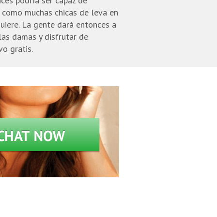
nces podría ser capaz de
o como muchas chicas de leva en
uiere. La gente dará entonces a
las damas y disfrutar de
vo gratis.