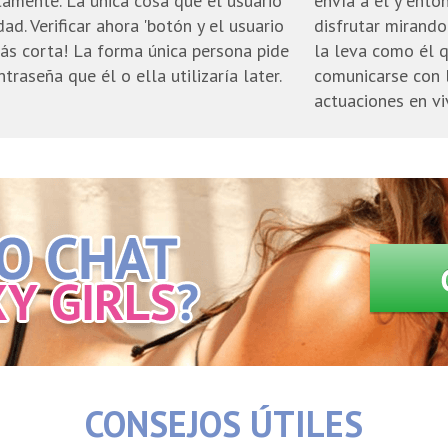
amente. La única cosa que el usuario
envía a él y ento
dad. Verificar ahora 'botón y el usuario
disfrutar mirand
ás corta! La forma única persona pide
la leva como él q
traseña que él o ella utilizaría later.
comunicarse con 
actuaciones en vi
CONSEJOS ÚTILES