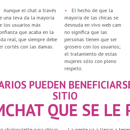
Aunque el chat a través
•
El hecho de que la
e una leva da la mayoría
mayoría de las chicas se
e los usuarios más
desnuda en vivo web cam
onfianza que acaba en la
no significa que las
ida real, que siempre debe
personas tienen que ser
er cortés con las damas.
grosero con los usuarios;
el tratamiento de estas
mujeres sólo con pleno
respeto.
ARIOS PUEDEN BENEFICIARS
SITIO
CHAT QUE SE LE 
ro chatroulette para chicas
La gente va a llegar a tene