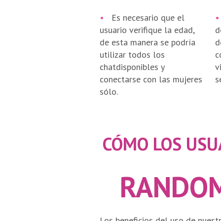
•
Es necesario que el
•
usuario verifique la edad,
d
de esta manera se podría
d
utilizar todos los
c
chatdisponibles y
v
conectarse con las mujeres
s
sólo.
CÓMO LOS USU
RANDOM
Los beneficios del uso de nuest