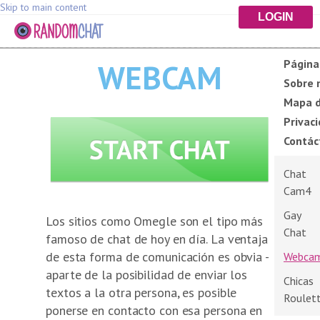
Skip to main content
LOGIN
Página 
WEBCAM
Sobre 
Mapa d
Privac
Contác
Chat
Cam4
Gay
Los sitios como Omegle son el tipo más
Chat
famoso de chat de hoy en día. La ventaja
de esta forma de comunicación es obvia -
Webca
aparte de la posibilidad de enviar los
Chicas
textos a la otra persona, es posible
Roulet
ponerse en contacto con esa persona en