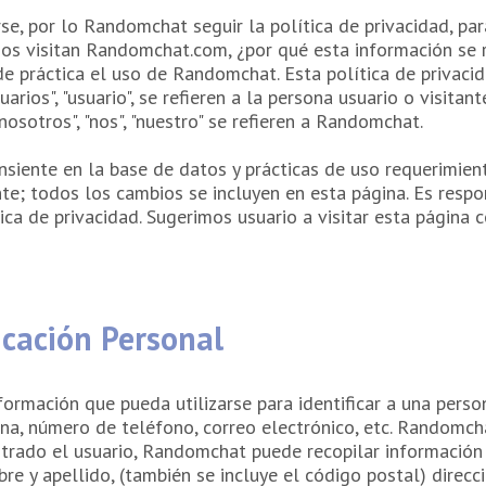
se, por lo Randomchat seguir la política de privacidad, pa
os visitan Randomchat.com, ¿por qué esta información se re
de práctica el uso de Randomchat. Esta política de privacid
ios", "usuario", se refieren a la persona usuario o visitante
sotros", "nos", "nuestro" se refieren a Randomchat.
iente en la base de datos y prácticas de uso requerimiento
e; todos los cambios se incluyen en esta página. Es respon
ca de privacidad. Sugerimos usuario a visitar esta página c
icación Personal
nformación que pueda utilizarse para identificar a una perso
rsona, número de teléfono, correo electrónico, etc. Randomch
strado el usuario, Randomchat puede recopilar información d
e y apellido, (también se incluye el código postal) direcci