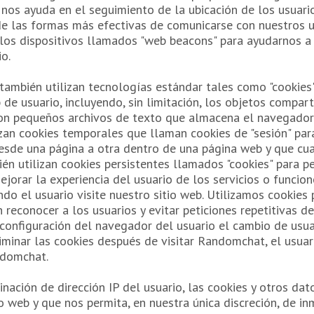
l nos ayuda en el seguimiento de la ubicación de los usuar
is de las formas más efectivas de comunicarse con nuestros 
los dispositivos llamados "web beacons" para ayudarnos a i
o.
mbién utilizan tecnologías estándar tales como "cookies"
b de usuario, incluyendo, sin limitación, los objetos comp
s son pequeños archivos de texto que almacena el navegado
izan cookies temporales que llaman cookies de "sesión" par
sde una página a otra dentro de una página web y que cual
én utilizan cookies persistentes llamados "cookies" para pe
mejorar la experiencia del usuario de los servicios o funci
ndo el usuario visite nuestro sitio web. Utilizamos cookie
n reconocer a los usuarios y evitar peticiones repetitivas 
onfiguración del navegador del usuario el cambio de usuari
iminar las cookies después de visitar Randomchat, el usuar
ndomchat.
ación de dirección IP del usuario, las cookies y otros dato
io web y que nos permita, en nuestra única discreción, de in