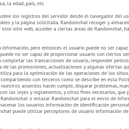
a, la edad, país, etc.
sobre los registros del servidor desde el navegador del us
okies y la página solicitada. Randomchat recoger y almacen
ar este sitio web, acceder a ciertas áreas de Randomchat, h
ta información, pero entonces el usuario puede no ser capaz
puede no ser capaz de proporcionar usuario con ciertos ser
a completar las transacciones de usuario, responder petici
ca de las promociones, actualizaciones y algunas ofertas que
tiliza para la optimización de las operaciones de los sitio
 compartiendo con terceros como se describe en esta Políti
s, nuestros acuerdos hacen cumplir, disparar problemas, man
con las leyes y reglamentos, y otros fines necesarios, que 
e Randomchat o enlazar Randomchat para el envío de inform
cenar los usuarios información de identificación personal 
chat puede utilizar perceptores de usuario información de 