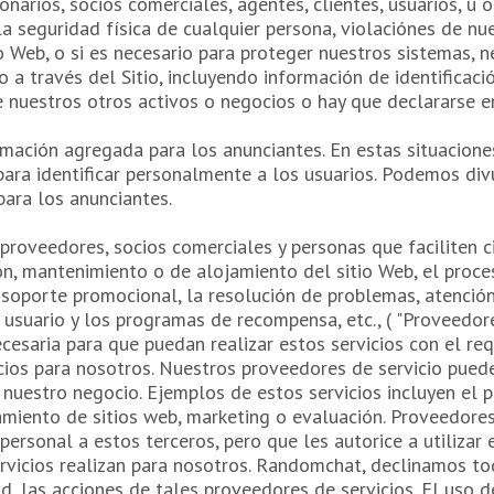
onarios, socios comerciales, agentes, clientes, usuarios, u o
a seguridad física de cualquier persona, violaciónes de nue
o Web, o si es necesario para proteger nuestros sistemas, 
o a través del Sitio, incluyendo información de identificac
e nuestros otros activos o negocios o hay que declararse e
ación agregada para los anunciantes. En estas situacione
 para identificar personalmente a los usuarios. Podemos di
para los anunciantes.
oveedores, socios comerciales y personas que faciliten cie
ión, mantenimiento o de alojamiento del sitio Web, el proce
 soporte promocional, la resolución de problemas, atención 
l usuario y los programas de recompensa, etc., ( "Proveedor
esaria para que puedan realizar estos servicios con el requ
ios para nosotros. Nuestros proveedores de servicio pueden
 nuestro negocio. Ejemplos de estos servicios incluyen el 
amiento de sitios web, marketing o evaluación. Proveedor
 personal a estos terceros, pero que les autorice a utiliza
rvicios realizan para nosotros. Randomchat, declinamos tod
 las acciones de tales proveedores de servicios. El uso d